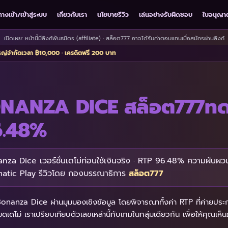
ทางเข้า/เข้าสู่ระบบ
เกี่ยวกับเรา
นโยบายรีวิว
เล่นอย่างรับผิดชอบ
ใบอนุญา
เปิดเผย: หน้านี้มีลิงก์พันธมิตร (affiliate) · สล็อต777 อาจได้รับค่าตอบแทนเมื่อสมัครผ่านลิงก์
ัดเวลา ฿10,000 · เครดิตฟรี 200 บาท
NANZA DICE สล็อต777ทด
6.48%
a Dice เวอร์ชั่นเดโม่ก่อนใช้เงินจริง · RTP 96.48% ความผันผว
atic Play รีวิวโดย กองบรรณาธิการ
สล็อต777
anza Dice ผ่านมุมมองเชิงข้อมูล โดยพิจารณาทั้งค่า RTP ที่ค่ายประ
โม่ เราเปรียบเทียบตัวเลขเหล่านี้กับเกมในกลุ่มเดียวกัน เพื่อให้คุณเห็น