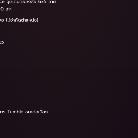
 จุดเด่นคือวงล้อ 6x5 จ่าย
0 เท่า
อ ไม่จำกัดตำแหน่ง)
ยว
าร Tumble ชนะต่อเนื่อง