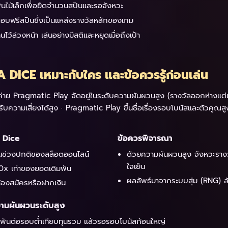
ันไม้เล็กเพื่อยืดจำนวนสปินและรอจังหวะ
นรอบฟรีสปินซึ่งเป็นแหล่งรางวัลหลักของเกม
ไว้ล่วงหน้า เล่นอย่างมีสติและหยุดเมื่อถึงเป้า
ICE เหมาะกับใคร และข้อควรรู้ก่อนเล่น
 Pragmatic Play จัดอยู่ในระดับความผันผวนสูง (รางวัลออกห่างแต่เมื
ละรับความเสี่ยงได้สูง · Pragmatic Play ขึ้นชื่อเรื่องรอบโบนัสและตัวคูณ
 Dice
ข้อควรพิจารณา
ในช่วงปกติของสล็อตออนไลน์
ด้วยความผันผวนสูง จังหวะรางว
ใจเย็น
00x เท่าของยอดเดิมพัน
ผลลัพธ์มาจากระบบสุ่ม (RNG) ล้
ต้องสมัครหรือฝากเงิน
ามผันผวนระดับสูง
ดิมพันต่อรอบต่ำเทียบทุนรวม แล้วรอรอบโบนัสก้อนใหญ่