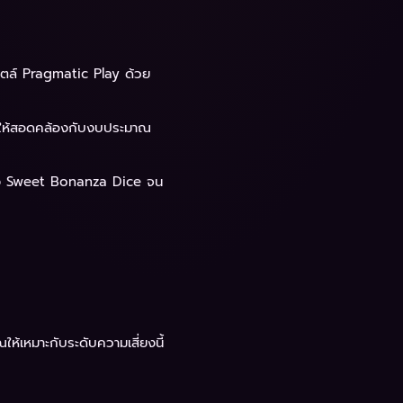
สไตล์ Pragmatic Play ด้วย
พันให้สอดคล้องกับงบประมาณ
อง Sweet Bonanza Dice จน
ห้เหมาะกับระดับความเสี่ยงนี้