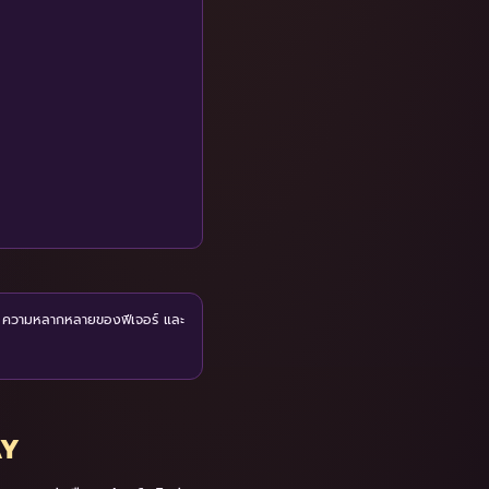
 ความหลากหลายของฟีเจอร์ และ
AY