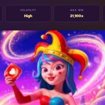
VOLATILITY
MAX WIN
High
21,100x