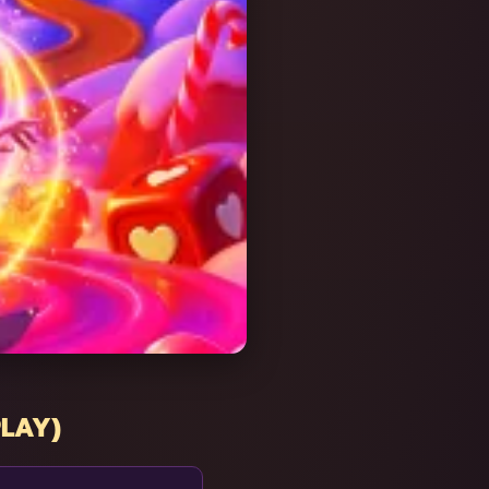
PLAY)