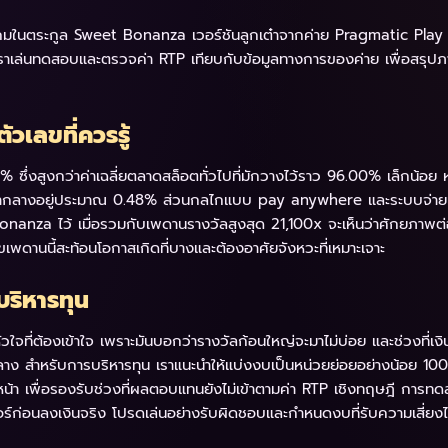
นตระกูล Sweet Bonanza เวอร์ชันลูกเต๋าจากค่าย Pragmatic Play ที่ห
ราเล่นทดสอบและตรวจค่า RTP เทียบกับข้อมูลทางการของค่าย เพื่อสรุปภาพเ
ัวเลขที่ควรรู้
48% ซึ่งสูงกว่าค่าเฉลี่ยตลาดสล็อตทั่วไปที่มักวางไว้ราว 96.00% เล็กน้อย
ีกว่าค่ากลางอยู่ประมาณ 0.48% ส่วนกลไกแบบ pay anywhere และระบบจ่าย
nanza ไว้ เมื่อรวมกับเพดานรางวัลสูงสุด 21,100x จะเห็นว่าศักยภาพต่อห
ขเพดานนี้สะท้อนโอกาสเกิดที่บางและต้องอาศัยจังหวะที่เหมาะเจาะ
บริหารทุน
ใจที่ต้องเข้าใจ เพราะมันบอกว่ารางวัลก้อนใหญ่จะมาไม่บ่อย และช่วงที่
าง สำหรับการบริหารทุน เราแนะนำให้แบ่งงบเป็นหน่วยย่อยอย่างน้อย 10
หน้า เพื่อรองรับช่วงที่ผลตอบแทนยังไม่เข้าตามค่า RTP เชิงทฤษฎี การทด
ีเจอร์ก่อนลงเงินจริง โปรดเล่นอย่างรับผิดชอบและกำหนดงบที่รับความเสี่ยง