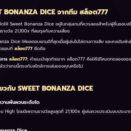
ET BONANZA DICE จากทีม สล็อต777
ัดให้ Sweet Bonanza Dice อยู่ในกลุ่มเกมที่ควรลองสำหรับผู้ชื่นชอบ
งวัล 21,100x ที่สมดุลกับความเสี่ยง
za Dice ให้ผลตอบแทนดีที่สุดเมื่อผู้เล่นไม่ไล่ตามการเสีย และคงเดิม
ดชอบที่
สล็อต777
ยึดถือ
ิการ
สล็อต777
:
คำแนะนำสุดท้ายจาก สล็อต777 คือให้ใช้โหมดทดลองข
ินใจว่าเกมนี้ตรงกับสไตล์การเล่นของคุณหรือไม่
กี่ยวกับ SWEET BONANZA DICE
วามผันผวนระดับใด
วน High โดยมีเพดานรางวัลสูงสุดที่ 21,100x ผู้เล่นควรประเมินงบประมาณใ
Bonanza Dice