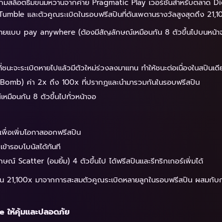
มสล็อตธีมขนมหวานจากค่าย Pragmatic Play เวอร์ชันสำหรับตลาด Dice
le และตัวคูณระเบิดในรอบฟรีสปินที่ดันเพดานรางวัลสูงสุดถึง 21,10
ายแบบ pay anywhere (ต้องมีสัญลักษณ์เหมือนกัน 8 ตัวขึ้นไปบนหน้าจ
นะจะระเบิดหายไปแล้วมีตัวใหม่ร่วงลงมาแทน ทำให้ชนะต่อเนื่องในสปินเดี
r Bomb) ค่า 2x ถึง 100x ที่ปรากฏและนำมารวมกันในรอบฟรีสปิน
หมือนกัน 8 ตัวขึ้นไปทั่วหน้าจอ
เพื่อเพิ่มโอกาสออกฟรีสปิน
ข้ารอบโบนัสได้ทันที
ษณ์ Scatter (อมยิ้ม) 4 ตัวขึ้นไป ได้ฟรีสปินและรีทริกเกอร์เพิ่มได้
 21,100x มาจากการสะสมตัวคูณระเบิดหลายลูกในรอบฟรีสปิน ผสมกับก
 ให้คุ้มและปลอดภัย