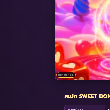
96.48%
สเปก SWEET BON
ทดลองเล่น Sweet Bonanza
ค่ายผู้พัฒนา