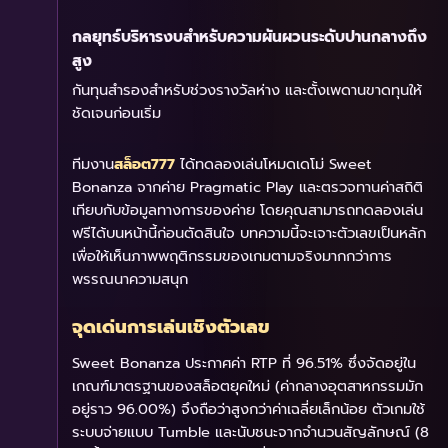
กลยุทธ์บริหารงบสำหรับความผันผวนระดับปานกลางถึง
สูง
กันทุนสำรองสำหรับช่วงรางวัลห่าง และตั้งเพดานขาดทุนให้
ชัดเจนก่อนเริ่ม
ทีมงาน
สล็อต777
ได้ทดลองเล่นโหมดเดโม่ Sweet
Bonanza จากค่าย Pragmatic Play และตรวจทานค่าสถิติ
เทียบกับข้อมูลทางการของค่าย โดยคุณสามารถทดลองเล่น
ฟรีได้บนหน้านี้ก่อนตัดสินใจ บทความนี้จะเจาะตัวเลขเป็นหลัก
เพื่อให้เห็นภาพพฤติกรรมของเกมตามจริงมากกว่าการ
พรรณนาความสนุก
จุดเด่นการเล่นเชิงตัวเลข
Sweet Bonanza ประกาศค่า RTP ที่ 96.51% ซึ่งจัดอยู่ใน
เกณฑ์มาตรฐานของสล็อตยุคใหม่ (ค่ากลางอุตสาหกรรมมัก
อยู่ราว 96.00%) จึงถือว่าสูงกว่าค่าเฉลี่ยเล็กน้อย ตัวเกมใช้
ระบบจ่ายแบบ Tumble และนับชนะจากจำนวนสัญลักษณ์ (8