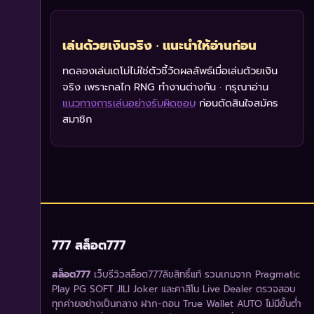
เล่นด้วยเงินจริง · แนะนำให้อ่านก่อน
ทดลองเล่นเดโม่ไม่ใช่ตัวชี้วัดผลลัพธ์เมื่อเล่นด้วยเงิน
จริง เพราะกลไก RNG ทำงานต่างกัน · กรุณาอ่าน
แนวทางการเล่นอย่างรับผิดชอบ
ก่อนตัดสินใจสมัคร
สมาชิก
777 สล็อต777
สล็อต777
เว็บรีวิวสล็อต777ลิขสิทธิ์แท้ รวมเกมจาก Pragmatic
Play PG SOFT JILI Joker และคาสิโน Live Dealer ตรวจสอบ
ทุกค่ายอย่างเป็นกลาง ฝาก-ถอน True Wallet AUTO ไม่มีขั้นต่ำ