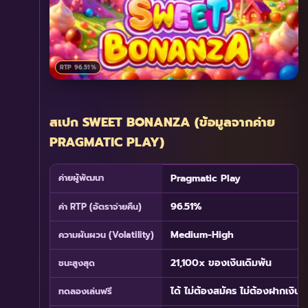
96.51%
สเปก SWEET BONANZA (ข้อมูลจากค่าย
PRAGMATIC PLAY)
ทดลองเล่น Sweet Bonanza ฟรี
ค่ายผู้พัฒนา
Pragmatic Play
96.51%
ค่า RTP (อัตราจ่ายคืน)
Medium-High
ความผันผวน (Volatility)
21,100x ของเงินเดิมพัน
ชนะสูงสุด
ได้ ไม่ต้องสมัคร ไม่ต้องฝากเงิน
ทดลองเล่นฟรี