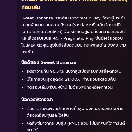
ก่อนเล่น
Sweet Bonanza จากค่าย Pragmatic Play จัดอยู่ในระดับ
ความผันผวนปานกลางถึงสูง (รางวัลห่างขึ้นเล็กน้อยแต่มี
โอกาสตัวคูณก้อนใหญ่) จึงเหมาะกับผู้เล่นที่รับความเหวี่ยงได้
และเล็งรอบโบนัสใหญ่ · Pragmatic Play ขึ้นชื่อเรื่องรอบ
โบนัสและตัวคูณสูงในซีรีส์ยอดนิยม กราฟิกสดใส จังหวะเกม
กระชับ
ข้อดีของ Sweet Bonanza
อัตราจ่ายคืน 96.51% นับว่าสูงเมื่อเทียบกับสล็อตทั่วไป
มีโอกาสชนะสูงสุดถึง 21,100x เท่าของยอดเดิมพัน
ทดลองเล่นฟรีบนหน้านี้ ไม่ต้องสมัครหรือฝากเงิน
ข้อควรพิจารณา
ด้วยความผันผวนปานกลางถึงสูง จังหวะรางวัลอาจห่าง
ต้องเตรียมทุนและใจเย็น
ผลลัพธ์มาจากระบบสุ่ม (RNG) ล้วน ไม่มีเทคนิคใดการันตี
ชนะได้