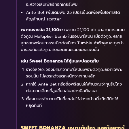
ระหว่างเล่นเพื่อรีทริกเกอร์เพิ่ม
Ante Bet เพิ่มเดิมพัน 25 เปอร์เซ็นต์เพื่อเพิ่มโอกาสได้
สัญลักษณ์ scatter
เพดานรางวัล 21,100x:
เพดาน 21,100 เท่า มาจากการสะสม
ตัวคูณ Multiplier Bomb ในรอบฟรีสปิน เมื่อตัวคูณหลาย
ลูกออกพร้อมการระเบิดต่อเนื่อง Tumble ค่าตัวคูณจะถูกนำ
มารวมกันแล้วคูณกับยอดชนะรวมของรอบนั้น
เล่น Sweet Bonanza ให้คุ้มและปลอดภัย
รางวัลใหญ่จริงมักมาจากฟรีสปินเพราะตัวคูณออกเฉพาะ
รอบนั้น ไม่ควรหวังแตกหนักจากเกมหลัก
หากใช้ Ante Bet หรือซื้อฟรีสปินให้คำนวณว่าทุนรับไหว
ต่อความเสี่ยงที่สูงขึ้น เล่นอย่างมีสติเสมอ
ตั้งงบและจำนวนสปินที่จะเล่นไว้ล่วงหน้า เมื่อถึงลิมิตให้
หยุดทันที
SWEET BONANZA เหมาะกับใคร และข้อควรรู้