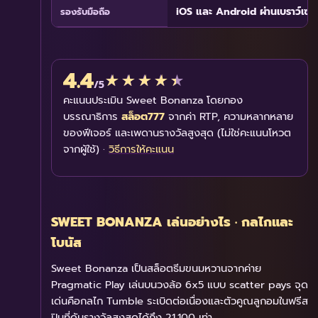
iOS และ Android ผ่านเบราว์เซอร
รองรับมือถือ
4.4
★★★★★
★★★★★
/5
คะแนนประเมิน Sweet Bonanza โดยกอง
บรรณาธิการ
สล็อต777
จากค่า RTP, ความหลากหลาย
ของฟีเจอร์ และเพดานรางวัลสูงสุด (ไม่ใช่คะแนนโหวต
จากผู้ใช้) ·
วิธีการให้คะแนน
SWEET BONANZA เล่นอย่างไร · กลไกและ
โบนัส
Sweet Bonanza เป็นสล็อตธีมขนมหวานจากค่าย
Pragmatic Play เล่นบนวงล้อ 6x5 แบบ scatter pays จุด
เด่นคือกลไก Tumble ระเบิดต่อเนื่องและตัวคูณลูกอมในฟรีส
ปินที่ดันรางวัลสูงสุดได้ถึง 21,100 เท่า