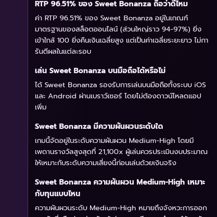
RTP 96.51% ของ Sweet Bonanza ถือว่าดีไหม
ค่า RTP 96.51% ของ Sweet Bonanza อยู่ในเกณฑ์
มาตรฐานของสล็อตออนไลน์ (ส่วนใหญ่ราว 94-97%) ยิ่ง
เข้าใกล้ 100 ยิ่งคืนเงินเฉลี่ยสูง แต่เป็นค่าเฉลี่ยระยะยาว ไม่กา
รันตีผลในแต่ละรอบ
เล่น Sweet Bonanza บนมือถือได้หรือไม่
ได้ Sweet Bonanza รองรับการเล่นบนมือถือทั้งระบบ iOS
และ Android ผ่านเบราว์เซอร์ โดยไม่ต้องดาวน์โหลดแอป
เพิ่ม
Sweet Bonanza มีความผันผวนระดับใด
เกมนี้จัดอยู่ในระดับความผันผวน Medium-High โดยมี
เพดานรางวัลสูงสุดที่ 21,100x ผู้เล่นควรประเมินงบประมาณ
ให้เหมาะกับระดับความเสี่ยงนี้ก่อนเล่นด้วยเงินจริง
Sweet Bonanza ความผันผวน Medium-High เหมาะ
กับทุนแบบไหน
ความผันผวนระดับ Medium-High หมายถึงจังหวะการออก