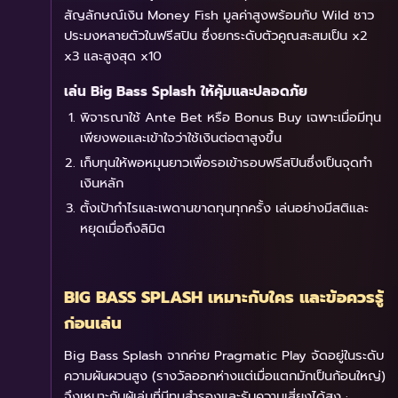
สัญลักษณ์เงิน Money Fish มูลค่าสูงพร้อมกับ Wild ชาว
ประมงหลายตัวในฟรีสปิน ซึ่งยกระดับตัวคูณสะสมเป็น x2
x3 และสูงสุด x10
เล่น Big Bass Splash ให้คุ้มและปลอดภัย
พิจารณาใช้ Ante Bet หรือ Bonus Buy เฉพาะเมื่อมีทุน
เพียงพอและเข้าใจว่าใช้เงินต่อตาสูงขึ้น
เก็บทุนให้พอหมุนยาวเพื่อรอเข้ารอบฟรีสปินซึ่งเป็นจุดทำ
เงินหลัก
ตั้งเป้ากำไรและเพดานขาดทุนทุกครั้ง เล่นอย่างมีสติและ
หยุดเมื่อถึงลิมิต
BIG BASS SPLASH เหมาะกับใคร และข้อควรรู้
ก่อนเล่น
Big Bass Splash จากค่าย Pragmatic Play จัดอยู่ในระดับ
ความผันผวนสูง (รางวัลออกห่างแต่เมื่อแตกมักเป็นก้อนใหญ่)
จึงเหมาะกับผู้เล่นที่มีทุนสำรองและรับความเสี่ยงได้สูง ·