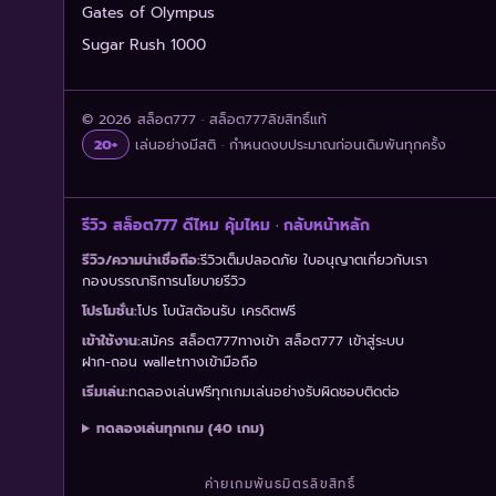
Gates of Olympus
Sugar Rush 1000
© 2026 สล็อต777 · สล็อต777ลิขสิทธิ์แท้
20+
เล่นอย่างมีสติ · กำหนดงบประมาณก่อนเดิมพันทุกครั้ง
รีวิว สล็อต777 ดีไหม คุ้มไหม · กลับหน้าหลัก
รีวิว/ความน่าเชื่อถือ:
รีวิวเต็ม
ปลอดภัย ใบอนุญาต
เกี่ยวกับเรา
กองบรรณาธิการ
นโยบายรีวิว
โปรโมชั่น:
โปร โบนัสต้อนรับ เครดิตฟรี
เข้าใช้งาน:
สมัคร สล็อต777
ทางเข้า สล็อต777 เข้าสู่ระบบ
ฝาก-ถอน wallet
ทางเข้ามือถือ
เริ่มเล่น:
ทดลองเล่นฟรีทุกเกม
เล่นอย่างรับผิดชอบ
ติดต่อ
ทดลองเล่นทุกเกม (40 เกม)
ค่ายเกมพันธมิตรลิขสิทธิ์