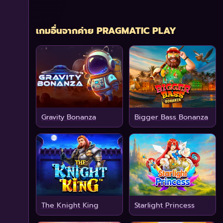
เกมอื่นจากค่าย PRAGMATIC PLAY
Gravity Bonanza
Bigger Bass Bonanza
The Knight King
Starlight Princess