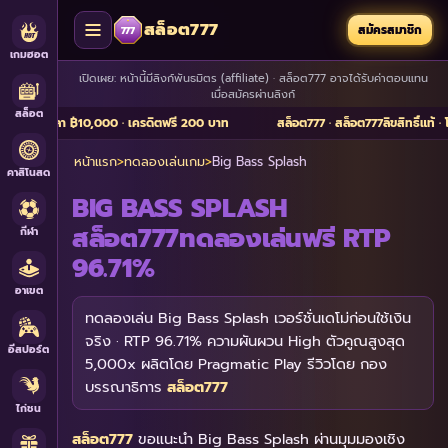
สล็อต777
สมัครสมาชิก
777
เกมฮอต
เปิดเผย: หน้านี้มีลิงก์พันธมิตร (affiliate) · สล็อต777 อาจได้รับค่าตอบแทน
เมื่อสมัครผ่านลิงก์
สล็อต
่จำกัดเวลา ฿10,000 · เครดิตฟรี 200 บาท
สล็อต777 · สล็อต777ลิขสิทธิ์แท้ · โ
หน้าแรก
ทดลองเล่นเกม
Big Bass Splash
คาสิโนสด
BIG BASS SPLASH
สล็อต777ทดลองเล่นฟรี RTP
กีฬา
96.71%
อาเขต
ทดลองเล่น Big Bass Splash เวอร์ชั่นเดโม่ก่อนใช้เงิน
จริง · RTP 96.71% ความผันผวน High ตัวคูณสูงสุด
อีสปอร์ต
5,000x ผลิตโดย Pragmatic Play รีวิวโดย กอง
บรรณาธิการ
สล็อต777
ไก่ชน
สล็อต777
ขอแนะนำ Big Bass Splash ผ่านมุมมองเชิง