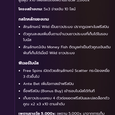
สูงสุด x10 เพื่อไล่ไปถึงเพดานรางวัล 5,000x
โครงสร้างเกม:
5x3 จ่ายเงิน 10 ไลน์
กลไกหลักของเกม
สัญลักษณ์ Wild เป็นชาวประมง ปรากฏเฉพาะในฟรีสปิน
ตัวคูณสะสมเพิ่มขึ้นตามจำนวนชาวประมงที่เก็บได้ในรอบ
โบนัส
สัญลักษณ์เงิน Money Fish ติดมูลค่าเป็นตัวคูณเงินเดิม
พันที่เก็บได้เมื่อมี Wild ชาวประมง
ฟีเจอร์โบนัส
Free Spins เปิดด้วยสัญลักษณ์ Scatter กระป๋องเหยื่อ
3 ตัวขึ้นไป
Ante Bet เพิ่มโอกาสเข้าฟรีสปิน
ซื้อฟรีสปิน (Bonus Buy) เข้ารอบโบนัสได้ทันที
เก็บชาวประมงครบ 4 ตัวต่อยอดฟรีสปินและปลดล็อกตัว
คูณ x2 x3 x10 ตามลำดับ
เพดานรางวัล 5,000x:
เพดาน 5,000x มาจากการเก็บ