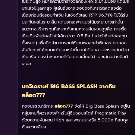
ในระดับสูง หมายความว่ารางวัลก้อนใหญ่จะมาไม่บ่อย แต่เมื่อ
มาแล้วมีมูลค่าสูง ผู้เล่นจึงอาจเจอช่วงที่เครดิตลดลงต่อ
เนื่องก่อนถึงรอบทำเงิน ในเชิงตัวเลข RTP 96.71% ไม่ได้รับ
ประกันผลในระยะสั้น แต่บอกเฉพาะแนวโน้มระยะยาวเท่านั้น
แนวทางบริหารทุนที่เหมาะกับเกมความผันผวนสูงคือ การตั้ง
เงินเดิมพันต่อสปินให้เล็ก (ราว 0.5 ถึง 1 เปอร์เซ็นต์ของทุน
ทั้งหมด) เพื่อยืดจำนวนรอบให้นานพอจะเข้าฟีเจอร์ ทดลอง
จับจังหวะในโหมดเดโม่บนหน้านี้ก่อนได้เสมอ และหากเล่นด้วย
เงินจริง ควรกำหนดงบที่รับความเสี่ยงได้ และเล่นอย่างมีสติ
เสมอ
บทวิเคราะห์ BIG BASS SPLASH จากทีม
สล็อต777
กองบรรณาธิการ
สล็อต777
จัดให้ Big Bass Splash อยู่ใน
กลุ่มเกมที่ควรลองสำหรับผู้ชื่นชอบสไตล์ Pragmatic Play
ด้วยความผันผวน High และเพดานรางวัล 5,000x ที่สมดุล
กับความเสี่ยง