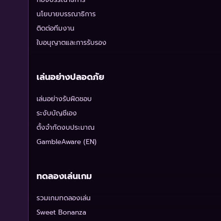
นโยบายบรรณาธิการ
ติดต่อทีมงาน
ใบอนุญาตและการรับรอง
เล่นอย่างปลอดภัย
เล่นอย่างรับผิดชอบ
ระงับบัญชีเอง
ตั้งจำกัดงบประมาณ
GambleAware (EN)
ทดลองเล่นเกม
รวมเกมทดลองเล่น
Sweet Bonanza