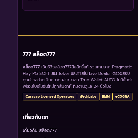
777 สล็อต777
สล็อต777
เว็บรีวิวสล็อต777ลิขสิทธิ์แท้ รวมเกมจาก Pragmatic
Play PG SOFT JILI Joker และคาสิโน Live Dealer ตรวจสอบ
ทุกค่ายอย่างเป็นกลาง ฝาก-ถอน True Wallet AUTO ไม่มีขั้นต่ำ
พร้อมโปรโมชั่นใหม่ทุกสัปดาห์ ทีมงานดูแล 24 ชั่วโมง
Curacao Licensed Operators
iTechLabs
BMM
eCOGRA
เกี่ยวกับเรา
เกี่ยวกับ สล็อต777