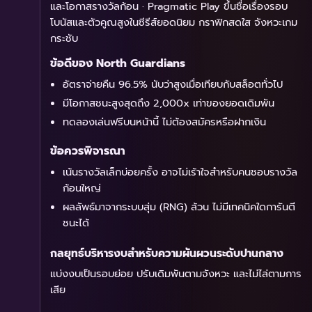
และโอกาสรางวัลก้อน · Pragmatic Play ขึ้นชื่อเรื่องรอบ
โบนัสและตัวคูณสูงในซีรีส์ยอดนิยม กราฟิกสดใส จังหวะเกม
กระชับ
ข้อดีของ North Guardians
อัตราจ่ายคืน 96.5% นับว่าสูงเมื่อเทียบกับสล็อตทั่วไป
มีโอกาสชนะสูงสุดถึง 2,000x เท่าของยอดเดิมพัน
ทดลองเล่นฟรีบนหน้านี้ ไม่ต้องสมัครหรือฝากเงิน
ข้อควรพิจารณา
เน้นรางวัลเล็กบ่อยครั้ง อาจไม่เร้าใจสำหรับคนชอบรางวัล
ก้อนใหญ่
ผลลัพธ์มาจากระบบสุ่ม (RNG) ล้วน ไม่มีเทคนิคใดการันตี
ชนะได้
กลยุทธ์บริหารงบสำหรับความผันผวนระดับปานกลาง
แบ่งงบเป็นรอบย่อย ปรับเดิมพันตามจังหวะ และไม่ไล่ตามการ
เสีย