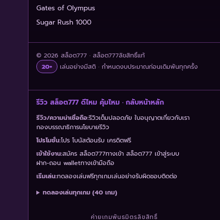
Gates of Olympus
Sugar Rush 1000
© 2026 สล็อต777 · สล็อต777ลิขสิทธิ์แท้
20+
เล่นอย่างมีสติ · กำหนดงบประมาณก่อนเดิมพันทุกครั้ง
รีวิว สล็อต777 ดีไหม คุ้มไหม · กลับหน้าหลัก
รีวิว/ความน่าเชื่อถือ:
รีวิวเต็ม
ปลอดภัย ใบอนุญาต
เกี่ยวกับเรา
กองบรรณาธิการ
นโยบายรีวิว
โปรโมชั่น:
โปร โบนัสต้อนรับ เครดิตฟรี
เข้าใช้งาน:
สมัคร สล็อต777
ทางเข้า สล็อต777 เข้าสู่ระบบ
ฝาก-ถอน wallet
ทางเข้ามือถือ
เริ่มเล่น:
ทดลองเล่นฟรีทุกเกม
เล่นอย่างรับผิดชอบ
ติดต่อ
ทดลองเล่นทุกเกม (40 เกม)
ค่ายเกมพันธมิตรลิขสิทธิ์