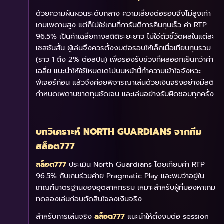
ด้วยความผันผวนระดับกลาง ความเสี่ยงต่อรอบจึงไม่สูงเท่า
เกมเพดานสูง แต่ก็ไม่ใช่เกมที่การันตีการคืนทุนเร็ว ค่า RTP
96.5% เป็นค่าเฉลี่ยทางสถิติระยะยาว ไม่ใช่ตัวชี้วัดผลในแต่ละ
เซสชันสั้น ผู้เล่นจึงควรตั้งงบต่อรอบให้เล็กเมื่อเทียบทุนรวม
(ราว 1 ถึง 2% ต่อสปิน) เพื่อรองรับช่วงที่ผลออกเย็นกว่าค่า
เฉลี่ย แนะนำให้ใช้โหมดเดโม่บนหน้านี้ทำความเข้าใจจังหวะ
ฟีเจอร์ก่อน แล้วจึงค่อยพิจารณาเล่นด้วยเงินจริงอย่างมีสติ
กำหนดเพดานขาดทุนชัดเจน และเล่นอย่างรับผิดชอบทุกครั้ง
บทวิเคราะห์ NORTH GUARDIANS จากทีม
สล็อต777
สล็อต777
ประเมิน North Guardians โดยเทียบค่า RTP
96.5% กับเกมร่วมค่าย Pragmatic Play และพบว่าอยู่ใน
เกณฑ์มาตรฐานของอุตสาหกรรม เหมาะสำหรับผู้ที่มองหาเกม
ทดลองเล่นก่อนตัดสินใจลงเงินจริง
สำหรับการเล่นจริง
สล็อต777
แนะนำให้ตั้งงบต่อ session