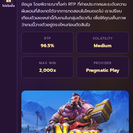
ข้อมูล โดยพิจารณาทั้งค่า RTP ที่ค่ายประกาศและระดับความ
โปรโมชั่น
ผันผวนที่สังเกตได้จากการทดสอบในโหมดเดโม่ เราเปรียบ
เทียบตัวเลขเหล่านี้กับเกมในกลุ่มเดียวกัน เพื่อให้คุณเห็นภาพ
ว่าเกมนี้วางตัวอยู่ตรงไหนก่อนตัดสินใจ
RTP
VOLATILITY
96.5%
Medium
MAX WIN
PROVIDER
2,000x
Pragmatic Play