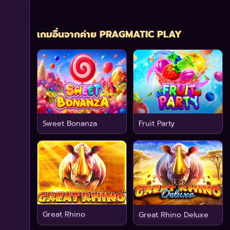
เกมอื่นจากค่าย PRAGMATIC PLAY
Sweet Bonanza
Fruit Party
Great Rhino
Great Rhino Deluxe