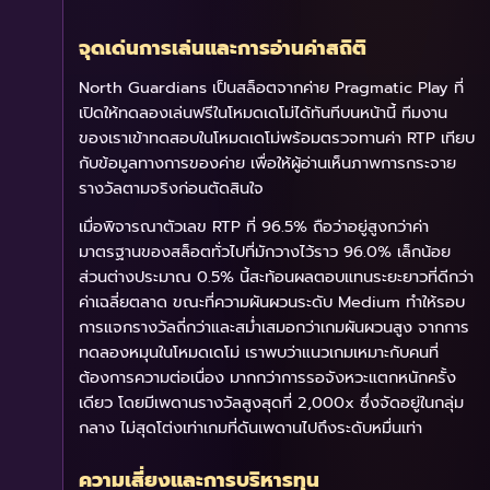
จุดเด่นการเล่นและการอ่านค่าสถิติ
North Guardians เป็นสล็อตจากค่าย Pragmatic Play ที่
เปิดให้ทดลองเล่นฟรีในโหมดเดโม่ได้ทันทีบนหน้านี้ ทีมงาน
ของเราเข้าทดสอบในโหมดเดโม่พร้อมตรวจทานค่า RTP เทียบ
กับข้อมูลทางการของค่าย เพื่อให้ผู้อ่านเห็นภาพการกระจาย
รางวัลตามจริงก่อนตัดสินใจ
เมื่อพิจารณาตัวเลข RTP ที่ 96.5% ถือว่าอยู่สูงกว่าค่า
มาตรฐานของสล็อตทั่วไปที่มักวางไว้ราว 96.0% เล็กน้อย
ส่วนต่างประมาณ 0.5% นี้สะท้อนผลตอบแทนระยะยาวที่ดีกว่า
ค่าเฉลี่ยตลาด ขณะที่ความผันผวนระดับ Medium ทำให้รอบ
การแจกรางวัลถี่กว่าและสม่ำเสมอกว่าเกมผันผวนสูง จากการ
ทดลองหมุนในโหมดเดโม่ เราพบว่าแนวเกมเหมาะกับคนที่
ต้องการความต่อเนื่อง มากกว่าการรอจังหวะแตกหนักครั้ง
เดียว โดยมีเพดานรางวัลสูงสุดที่ 2,000x ซึ่งจัดอยู่ในกลุ่ม
กลาง ไม่สุดโต่งเท่าเกมที่ดันเพดานไปถึงระดับหมื่นเท่า
ความเสี่ยงและการบริหารทุน